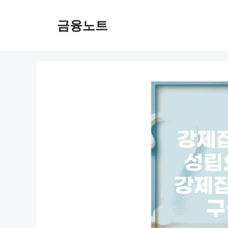
컨
텐
금융노트
츠
로
건
너
뛰
기