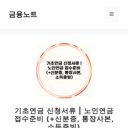
컨
텐
금융노트
메
츠
로
뉴
건
너
뛰
기
기초연금 신청서류 | 노인연금
접수준비 (+신분증, 통장사본,
소득증빙)