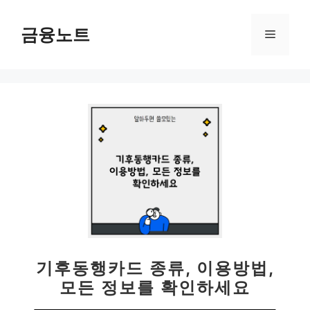
컨
텐
금융노트
메
츠
로
뉴
건
너
뛰
기
기후동행카드 종류, 이용방법,
모든 정보를 확인하세요