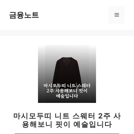
컨
텐
금융노트
메
츠
로
뉴
건
너
뛰
기
마시모두띠 니트 스웨터 2주 사
용해보니 핏이 예술입니다