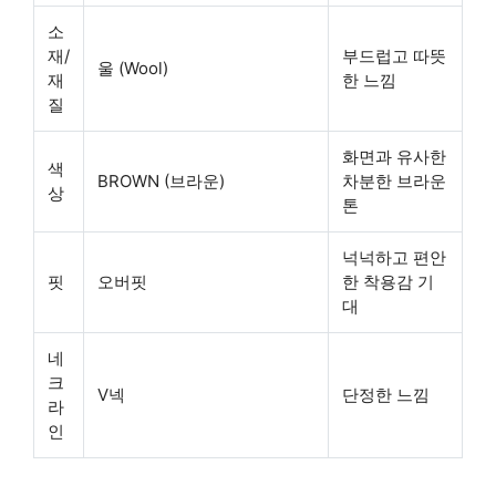
소
재/
부드럽고 따뜻
울 (Wool)
재
한 느낌
질
화면과 유사한
색
BROWN (브라운)
차분한 브라운
상
톤
넉넉하고 편안
핏
오버핏
한 착용감 기
대
네
크
V넥
단정한 느낌
라
인