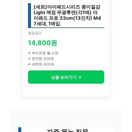
[세트]아이패드시리즈 종이질감
Light 액정 무광후면(각1매) 아
이패드 프로 33cm(13인치) M4
7세대, 1매입
힐링쉴드
14,800원
✔ 부드러운 울 소재
✔ 편안한 오버핏
✔ 세련된 브이넥
상품 보러가기 →