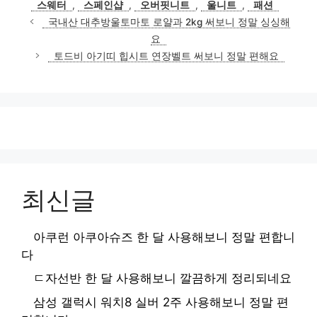
스웨터
,
스페인샵
,
오버핏니트
,
울니트
,
패션
리
국내산 대추방울토마토 로얄과 2kg 써보니 정말 싱싱해
요
토드비 아기띠 힙시트 연장벨트 써보니 정말 편해요
최신글
아쿠런 아쿠아슈즈 한 달 사용해보니 정말 편합니
다
ㄷ자선반 한 달 사용해보니 깔끔하게 정리되네요
삼성 갤럭시 워치8 실버 2주 사용해보니 정말 편