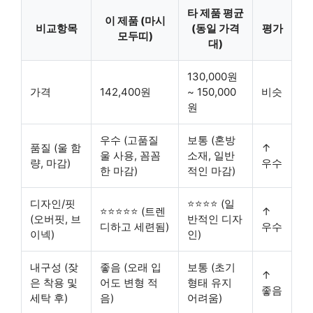
타 제품 평균
이 제품 (마시
비교항목
(동일 가격
평가
모두띠)
대)
130,000원
가격
142,400원
~ 150,000
비슷
원
우수 (고품질
보통 (혼방
품질 (울 함
↑
울 사용, 꼼꼼
소재, 일반
량, 마감)
우수
한 마감)
적인 마감)
디자인/핏
⭐⭐⭐⭐ (일
⭐⭐⭐⭐⭐ (트렌
↑
(오버핏, 브
반적인 디자
디하고 세련됨)
우수
이넥)
인)
내구성 (잦
좋음 (오래 입
보통 (초기
↑
은 착용 및
어도 변형 적
형태 유지
좋음
세탁 후)
음)
어려움)