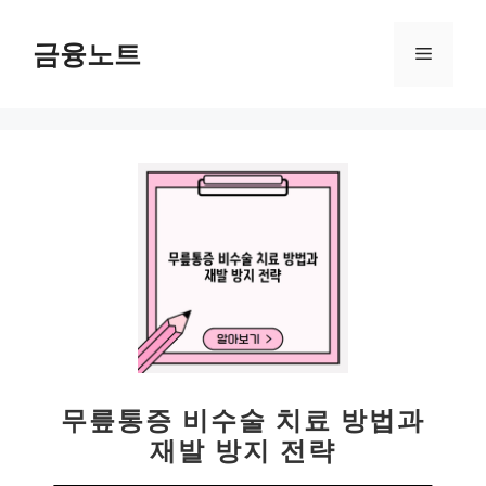
컨
텐
금융노트
메
츠
로
뉴
건
너
뛰
기
무릎통증 비수술 치료 방법과
재발 방지 전략