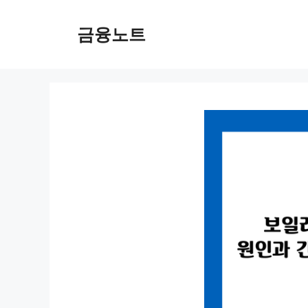
컨
텐
금융노트
츠
로
건
너
뛰
기