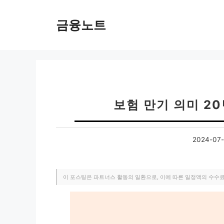
컨
텐
금융노트
츠
로
건
너
뛰
기
보험 만기 의미 2
2024-07-
이 포스팅은 파트너스 활동의 일환으로, 이에 따른 일정액의 수수