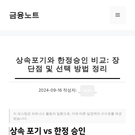
컨
텐
금융노트
메
츠
로
뉴
건
너
뛰
기
상속포기와 한정승인 비교: 장
단점 및 선택 방법 정리
2024-09-16
작성자:
loan
이 포스팅은 파트너스 활동의 일환으로, 이에 따른 일정액의 수수료를 제공
받습니다.