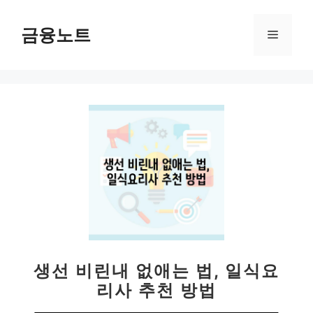
컨
텐
금융노트
메
츠
로
뉴
건
너
뛰
기
생선 비린내 없애는 법, 일식요
리사 추천 방법