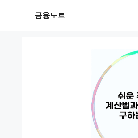
컨
텐
금융노트
츠
로
건
너
뛰
기