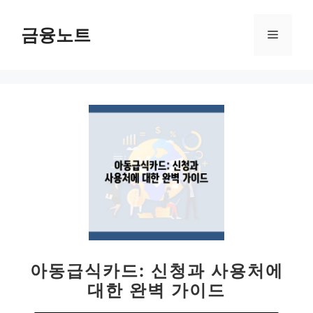
컨
텐
금융노트
메
츠
로
뉴
건
너
뛰
기
아동급식카드: 신청과 사용처에
대한 완벽 가이드