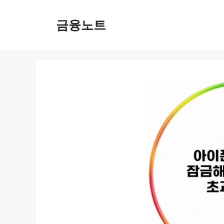
컨
텐
금융노트
츠
로
건
너
뛰
기