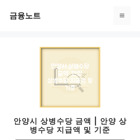
컨
텐
금융노트
메
츠
로
뉴
건
너
뛰
기
안양시 상병수당 금액 | 안양 상
병수당 지급액 및 기준