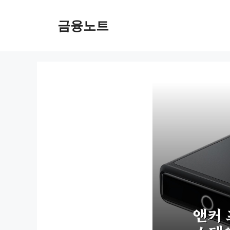
컨
텐
금융노트
츠
로
건
너
뛰
기