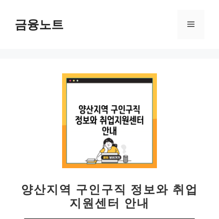
컨
텐
금융노트
메
츠
로
뉴
건
너
뛰
기
양산지역 구인구직 정보와 취업
지원센터 안내