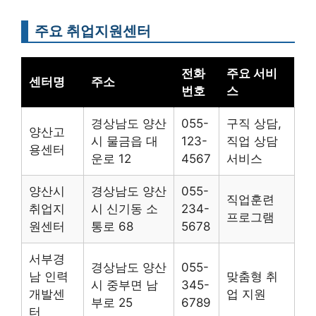
주요 취업지원센터
전화
주요 서비
센터명
주소
번호
스
경상남도 양산
055-
구직 상담,
양산고
시 물금읍 대
123-
직업 상담
용센터
운로 12
4567
서비스
양산시
경상남도 양산
055-
직업훈련
취업지
시 신기동 소
234-
프로그램
원센터
통로 68
5678
서부경
경상남도 양산
055-
남 인력
맞춤형 취
시 중부면 남
345-
개발센
업 지원
부로 25
6789
터