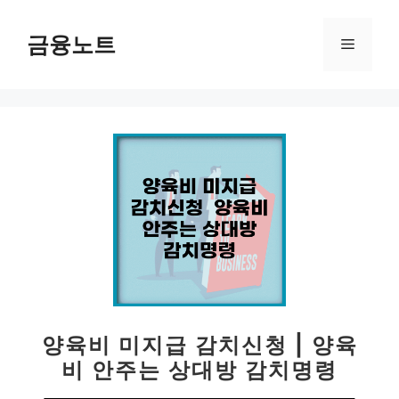
컨
텐
금융노트
메
츠
로
뉴
건
너
뛰
기
양육비 미지급 감치신청 | 양육
비 안주는 상대방 감치명령