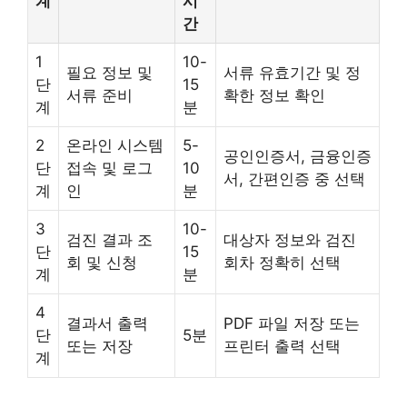
계
시
간
1
10-
필요 정보 및
서류 유효기간 및 정
단
15
서류 준비
확한 정보 확인
계
분
2
온라인 시스템
5-
공인인증서, 금융인증
단
접속 및 로그
10
서, 간편인증 중 선택
계
인
분
3
10-
검진 결과 조
대상자 정보와 검진
단
15
회 및 신청
회차 정확히 선택
계
분
4
결과서 출력
PDF 파일 저장 또는
단
5분
또는 저장
프린터 출력 선택
계