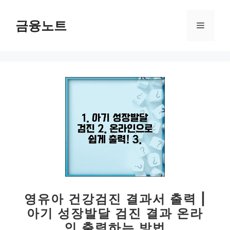
컨
텐
금융노트
메
츠
로
뉴
건
너
뛰
기
영유아 건강검진 결과서 출력 |
아기 성장발달 검진 결과 온라
인 출력하는 방법