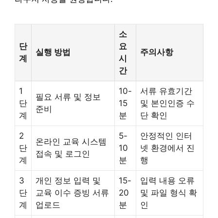
소
단
요
실행 방법
주의사항
계
시
간
1
10-
서류 유효기간
필요 서류 및 정보
단
15
및 본인인증 수
준비
계
분
단 확인
2
5-
안정적인 인터
온라인 교육 시스템
단
10
넷 환경에서 진
접속 및 로그인
계
분
행
3
개인 정보 입력 및
15-
입력 내용 오류
단
교육 이수 증빙 서류
20
및 파일 형식 확
계
업로드
분
인