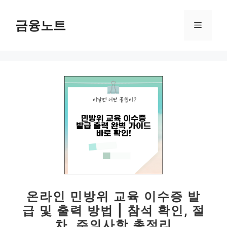
컨
텐
금융노트
메
츠
로
뉴
건
너
뛰
기
온라인 민방위 교육 이수증 발
급 및 출력 방법 | 참석 확인, 절
차, 주의사항 총정리