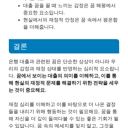
대출 꿈을 꿀 때 느끼는 감정은 꿈 해몽에서
중요한 요소입니다.
현실에서의 재정적 안정은 꿈 속에서 평온함
을 더해줍니다.
결론
은행 대출과 관련된 꿈은 단순한 상상이 아니라 우
리의 감정과 재정 상태를 반영하는 심리적 요소랍니
다.
꿈에서 보이는 대출의 의미를 이해하고, 이를 통
해 현실의 재정적 문제를 해결하기 위한 전략을 세우
는 것이 중요해요.
재정 심리를 이해하고 이를 바탕으로 더 나은 결정
들을 내리기 위해 행동하는 것이 필요해요. 꿈을 통
해 자신을 더 깊이 들여다볼 수 있는 좋은 기회가 될
수 있답니다. 꿈 속의 메세지를 잊지 말고, 그것을