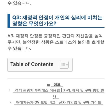
수 있습니다.
Q3: 재정적 안정이 개인의 심리에 미치는
영향은 무엇인가요?
A3: 재정적 안정은 긍정적인 판단과 자신감을 높여
주지만, 불안정한 상황은 스트레스와 불안을 초래할
수 있습니다.
Table of Contents
카
정보
테
경기 관광지 투어패스 이용법 | 가격, 혜택 및 구매 방법 안
고
내
리
현대자동차 OV 모델 비교 | 신차 라인업 및 구매 가이드