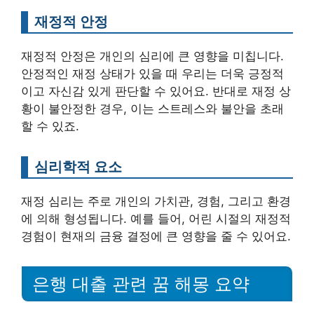
재정적 안정
재정적 안정은 개인의 심리에 큰 영향을 미칩니다.
안정적인 재정 상태가 있을 때 우리는 더욱 긍정적
이고 자신감 있게 판단할 수 있어요. 반대로 재정 상
황이 불안정한 경우, 이는 스트레스와 불안을 초래
할 수 있죠.
심리학적 요소
재정 심리는 주로 개인의 가치관, 경험, 그리고 환경
에 의해 형성됩니다. 예를 들어, 어린 시절의 재정적
경험이 현재의 금융 결정에 큰 영향을 줄 수 있어요.
은행 대출 관련 꿈 해몽 요약