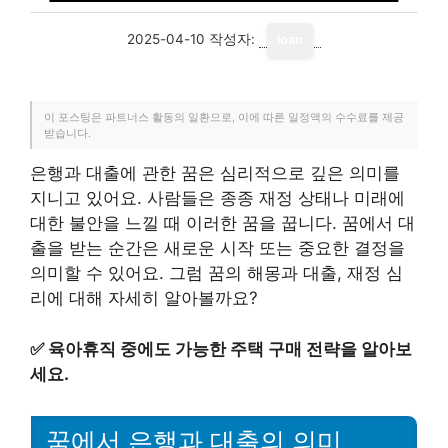
2025-04-10
작성자:
loan
이 포스팅은 파트너스 활동의 일환으로, 이에 따른 일정액의 수수료를 제공
받습니다.
은행과 대출에 관한 꿈은 심리적으로 깊은 의미를
지니고 있어요. 사람들은 종종 재정 상태나 미래에
대한 불안을 느낄 때 이러한 꿈을 꿉니다. 꿈에서 대
출을 받는 순간은 새로운 시작 또는 중요한 결정을
의미할 수 있어요. 그럼 꿈의 해몽과 대출, 재정 심
리에 대해 자세히 알아볼까요?
✅
육아휴직 중에도 가능한 주택 구매 전략을 알아보
세요.
꿈에서 은행과 대출의 의미