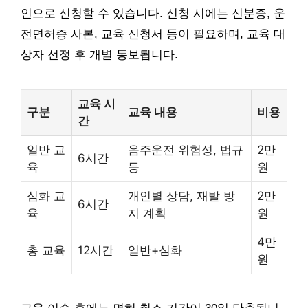
인으로 신청할 수 있습니다. 신청 시에는 신분증, 운
전면허증 사본, 교육 신청서 등이 필요하며, 교육 대
상자 선정 후 개별 통보됩니다.
교육 시
구분
교육 내용
비용
간
일반 교
음주운전 위험성, 법규
2만
6시간
육
등
원
심화 교
개인별 상담, 재발 방
2만
6시간
육
지 계획
원
4만
총 교육
12시간
일반+심화
원