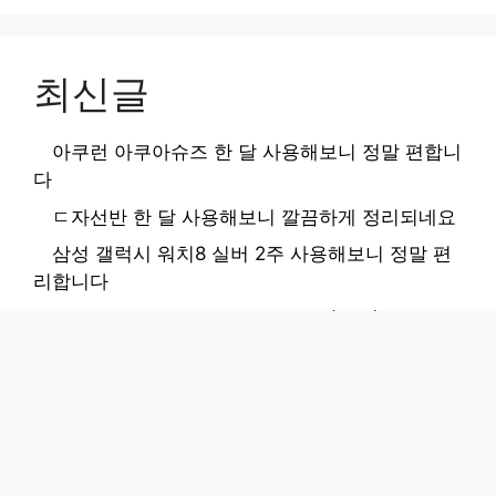
최신글
아쿠런 아쿠아슈즈 한 달 사용해보니 정말 편합니
다
ㄷ자선반 한 달 사용해보니 깔끔하게 정리되네요
삼성 갤럭시 워치8 실버 2주 사용해보니 정말 편
리합니다
노아 3중 데일리 일회용 마스크 L(대형) 300개
사용해보니
메이브 게이밍 유선 이어폰 마이크 사용해보니 음
질 좋네요