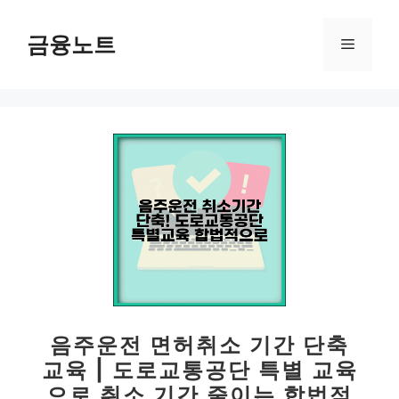
컨
텐
금융노트
메
츠
로
뉴
건
너
뛰
기
음주운전 면허취소 기간 단축
교육 | 도로교통공단 특별 교육
으로 취소 기간 줄이는 합법적