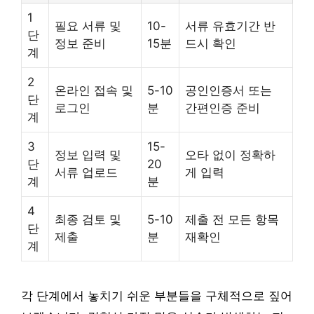
1
필요 서류 및
10-
서류 유효기간 반
단
정보 준비
15분
드시 확인
계
2
온라인 접속 및
5-10
공인인증서 또는
단
로그인
분
간편인증 준비
계
3
15-
정보 입력 및
오타 없이 정확하
단
20
서류 업로드
게 입력
계
분
4
최종 검토 및
5-10
제출 전 모든 항목
단
제출
분
재확인
계
각 단계에서 놓치기 쉬운 부분들을 구체적으로 짚어