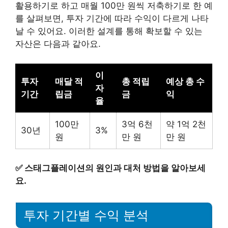
활용하기로 하고 매월 100만 원씩 저축하기로 한 예
를 살펴보면, 투자 기간에 따라 수익이 다르게 나타
날 수 있어요. 이러한 설계를 통해 확보할 수 있는
자산은 다음과 같아요.
이
투자
매달 적
총 적립
예상 총 수
자
기간
립금
금
익
율
100만
3억 6천
약 1억 2천
30년
3%
원
만 원
만 원
✅
스태그플레이션의 원인과 대처 방법을 알아보세
요.
투자 기간별 수익 분석