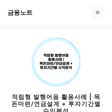
컨
텐
금융노트
메
츠
로
뉴
건
너
뛰
기
적립형 발행어음 활용사례 | 목
돈마련/연금설계 + 투자기간별
수익분석