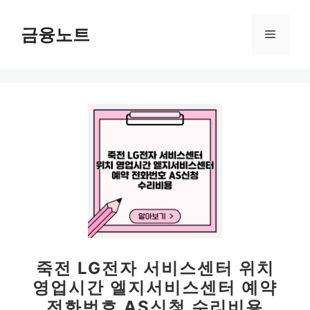
컨
텐
금융노트
메
츠
로
뉴
건
너
뛰
기
죽전 LG전자 서비스센터 위치
영업시간 엘지서비스센터 예약
전화번호 AS신청 수리비용