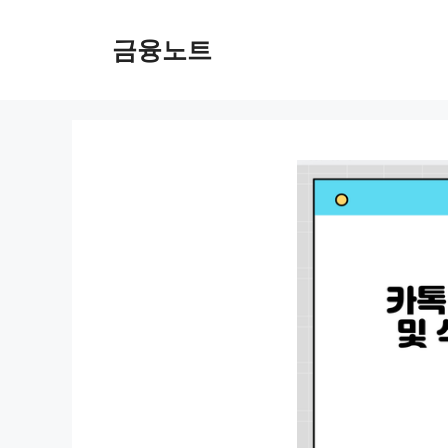
컨
텐
금융노트
츠
로
건
너
뛰
기