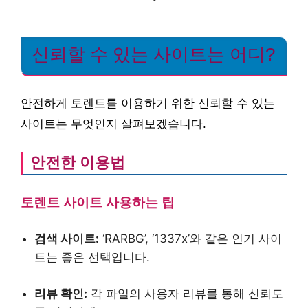
신뢰할 수 있는 사이트는 어디?
안전하게 토렌트를 이용하기 위한 신뢰할 수 있는
사이트는 무엇인지 살펴보겠습니다.
안전한 이용법
토렌트 사이트 사용하는 팁
검색 사이트:
‘RARBG’, ‘1337x’와 같은 인기 사이
트는 좋은 선택입니다.
리뷰 확인:
각 파일의 사용자 리뷰를 통해 신뢰도