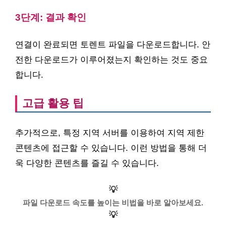
3단계: 결과 확인
연결이 완료되면 토렌트 파일을 다운로드합니다. 안
전한 다운로드가 이루어졌는지 확인하는 것도 중요
합니다.
고급 활용 팁
추가적으로, 특정 지역 서버를 이용하여 지역 제한
콘텐츠에 접근할 수 있습니다. 이런 방법을 통해 더
욱 다양한 콘텐츠를 즐길 수 있습니다.
💡
파일 다운로드 속도를 높이는 비법을 바로 알아보세요.
💡