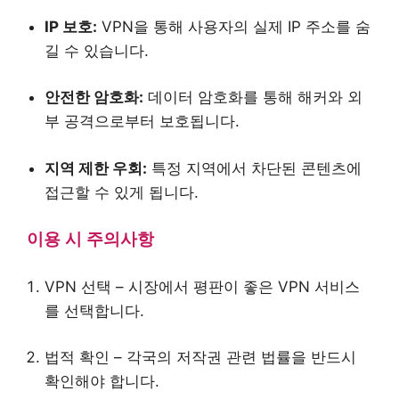
IP 보호:
VPN을 통해 사용자의 실제 IP 주소를 숨
길 수 있습니다.
안전한 암호화:
데이터 암호화를 통해 해커와 외
부 공격으로부터 보호됩니다.
지역 제한 우회:
특정 지역에서 차단된 콘텐츠에
접근할 수 있게 됩니다.
이용 시 주의사항
VPN 선택 – 시장에서 평판이 좋은 VPN 서비스
를 선택합니다.
법적 확인 – 각국의 저작권 관련 법률을 반드시
확인해야 합니다.