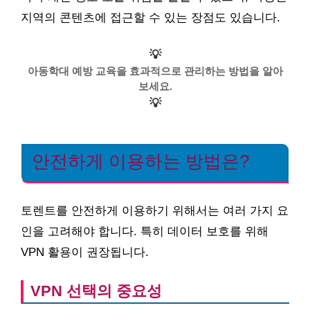
지역의 콘텐츠에 접근할 수 있는 장점도 있습니다.
💡
아동학대 예방 교육을 효과적으로 관리하는 방법을 알아
보세요.
💡
안전하게 이용하는 방법은?
토렌트를 안전하게 이용하기 위해서는 여러 가지 요
인을 고려해야 합니다. 특히 데이터 보호를 위해
VPN 활용이 권장됩니다.
VPN 선택의 중요성