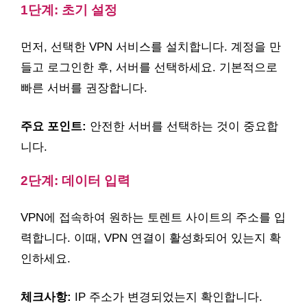
1단계: 초기 설정
먼저, 선택한 VPN 서비스를 설치합니다. 계정을 만
들고 로그인한 후, 서버를 선택하세요. 기본적으로
빠른 서버를 권장합니다.
주요 포인트:
안전한 서버를 선택하는 것이 중요합
니다.
2단계: 데이터 입력
VPN에 접속하여 원하는 토렌트 사이트의 주소를 입
력합니다. 이때, VPN 연결이 활성화되어 있는지 확
인하세요.
체크사항:
IP 주소가 변경되었는지 확인합니다.