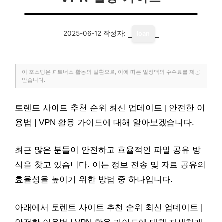
2025-06-12
작성자:
loan
이 포스팅은 파트너스 활동의 일환으로, 이에 따른 일정액의 수수료를 제공
받습니다.
토렌트 사이트 추천 순위 최신 업데이트 | 안전한 이
용법 | VPN 활용 가이드에 대해 알아보겠습니다.
최근 많은 분들이 안전하고 효율적인 파일 공유 방
식을 찾고 있습니다. 이는 정보 전송 및 자료 공유의
효율성을 높이기 위한 방법 중 하나입니다.
아래에서 토렌트 사이트 추천 순위 최신 업데이트 |