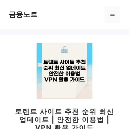
컨
텐
금융노트
메
츠
로
뉴
건
너
뛰
기
토렌트 사이트 추천 순위 최신
업데이트 | 안전한 이용법 |
VPN 활용 가이드