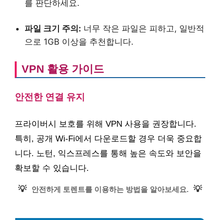
를 판단하세요.
파일 크기 주의:
너무 작은 파일은 피하고, 일반적
으로 1GB 이상을 추천합니다.
VPN 활용 가이드
안전한 연결 유지
프라이버시 보호를 위해 VPN 사용을 권장합니다.
특히, 공개 Wi-Fi에서 다운로드할 경우 더욱 중요합
니다. 노턴, 익스프레스를 통해 높은 속도와 보안을
확보할 수 있습니다.
💡
💡
안전하게 토렌트를 이용하는 방법을 알아보세요.