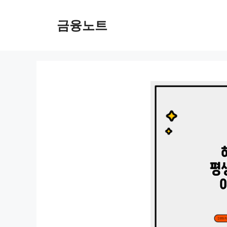
컨
텐
금융노트
츠
로
건
너
뛰
기