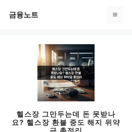
컨
텐
금융노트
메
츠
로
뉴
건
너
뛰
기
헬스장 그만두는데 돈 못받나
요? 헬스장 환불 중도 해지 위약
금 총정리