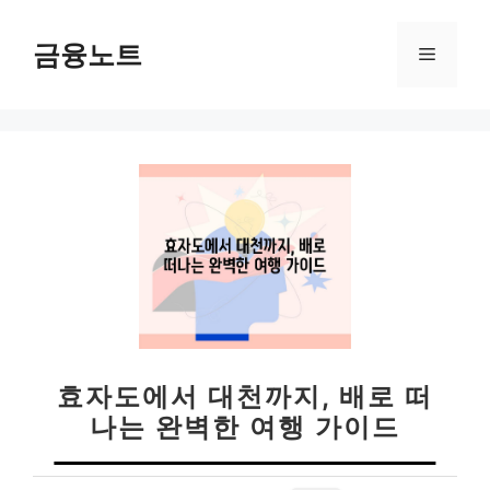
컨
텐
금융노트
메
츠
로
뉴
건
너
뛰
기
효자도에서 대천까지, 배로 떠
나는 완벽한 여행 가이드