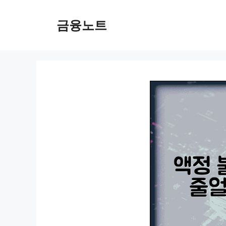
컨
텐
금융노트
츠
로
건
너
뛰
기