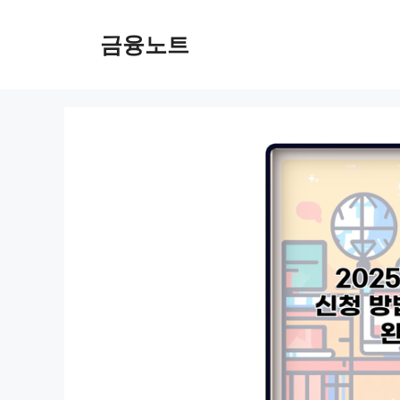
컨
텐
금융노트
츠
로
건
너
뛰
기