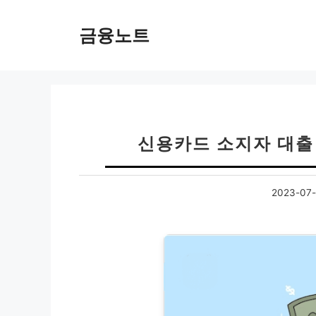
컨
텐
금융노트
츠
로
건
너
뛰
기
신용카드 소지자 대출 
2023-07-