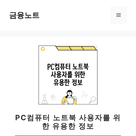
컨
텐
금융노트
메
츠
로
뉴
건
너
뛰
기
PC컴퓨터 노트북 사용자를 위
한 유용한 정보