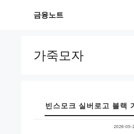
컨
텐
금융노트
츠
로
건
너
뛰
가죽모자
기
빈스모크 실버로고 블랙 
2026-05-