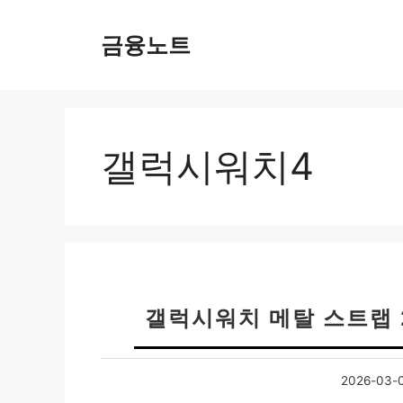
컨
텐
금융노트
츠
로
건
너
뛰
갤럭시워치4
기
갤럭시워치 메탈 스트랩 
2026-03-