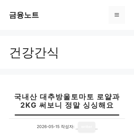
컨
텐
금융노트
메
츠
로
뉴
건
너
건강간식
뛰
기
국내산 대추방울토마토 로얄과
2KG 써보니 정말 싱싱해요
2026-05-15
작성자:
writer