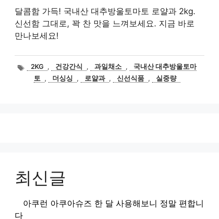
달콤함 가득! 국내산 대추방울토마토 로얄과 2kg.
신선함 그대로, 꽉 찬 맛을 느껴보세요. 지금 바로
만나보세요!
태
2KG
,
건강간식
,
과일채소
,
국내산 대추방울토마
그
토
,
더싱싱
,
로얄과
,
신선식품
,
실중량
최신글
아쿠런 아쿠아슈즈 한 달 사용해보니 정말 편합니
다