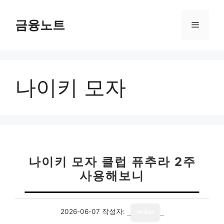
컨
텐
금융노트
메
츠
로
뉴
건
너
나이키 모자
뛰
기
나이키 모자 클럽 퓨추라 2주
사용해보니
2026-06-07
작성자:
writer