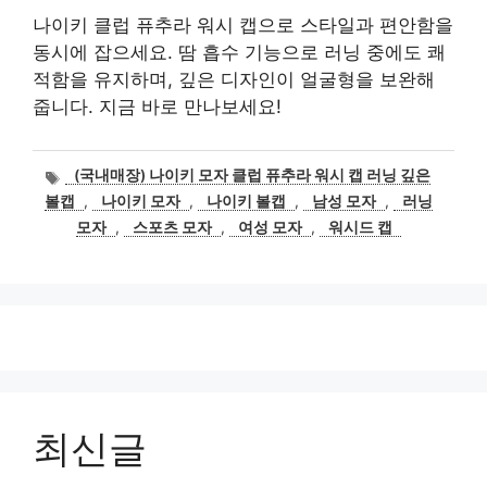
나이키 클럽 퓨추라 워시 캡으로 스타일과 편안함을
동시에 잡으세요. 땀 흡수 기능으로 러닝 중에도 쾌
적함을 유지하며, 깊은 디자인이 얼굴형을 보완해
줍니다. 지금 바로 만나보세요!
태
(국내매장) 나이키 모자 클럽 퓨추라 워시 캡 러닝 깊은
그
볼캡
,
나이키 모자
,
나이키 볼캡
,
남성 모자
,
러닝
모자
,
스포츠 모자
,
여성 모자
,
워시드 캡
최신글