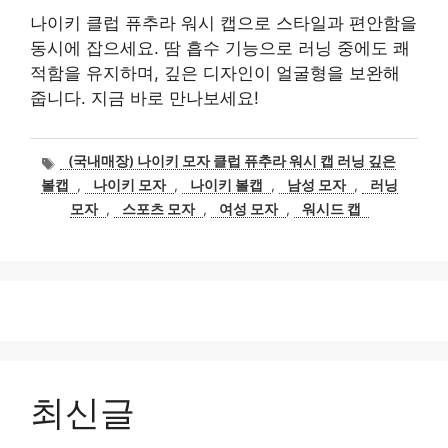
나이키 클럽 퓨추라 워시 캡으로 스타일과 편안함을
동시에 잡으세요. 땀 흡수 기능으로 러닝 중에도 쾌
적함을 유지하며, 깊은 디자인이 얼굴형을 보완해
줍니다. 지금 바로 만나보세요!
태
(국내매장) 나이키 모자 클럽 퓨추라 워시 캡 러닝 깊은
그
볼캡
,
나이키 모자
,
나이키 볼캡
,
남성 모자
,
러닝
모자
,
스포츠 모자
,
여성 모자
,
워시드 캡
최신글