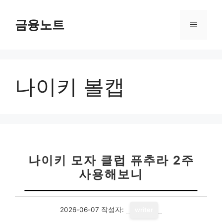
컨
텐
금융노트
메
츠
로
뉴
건
너
나이키 볼캡
뛰
기
나이키 모자 클럽 퓨추라 2주
사용해보니
2026-06-07
작성자:
writer