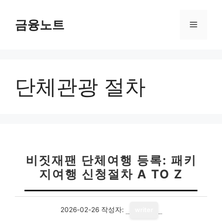
컨
텐
금융노트
메
츠
로
뉴
건
너
단체관광 절차
뛰
기
비짓재팬 단체여행 등록: 패키
지여행 신청절차 A TO Z
2026-02-26
작성자:
writer