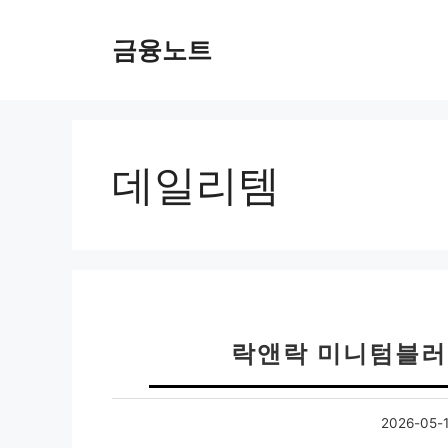
컨
텐
금융노트
츠
로
건
너
뛰
데일리템
기
락앤락 미니텀블러 
2026-05-