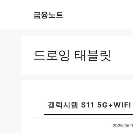
컨
텐
금융노트
츠
로
건
너
뛰
드로잉 태블릿
기
갤럭시탭 S11 5G+WIF
2026-05-