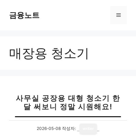
컨
텐
금융노트
메
츠
로
뉴
건
너
매장용 청소기
뛰
기
사무실 공장용 대형 청소기 한
달 써보니 정말 시원해요!
2026-05-08
작성자:
writer