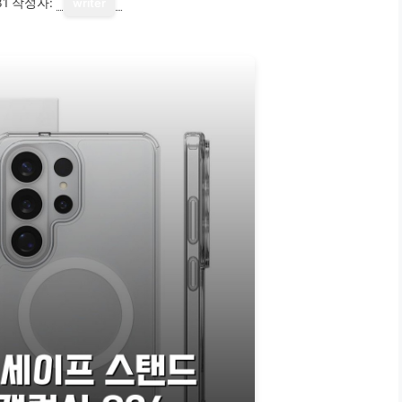
31
작성자:
writer