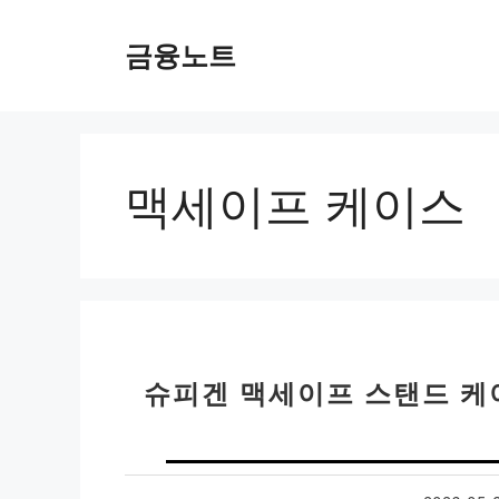
컨
텐
금융노트
츠
로
건
너
뛰
맥세이프 케이스
기
슈피겐 맥세이프 스탠드 케