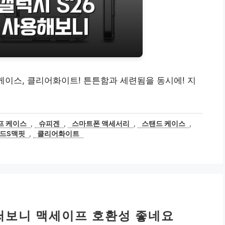
케이스, 클리어화이트! 튼튼함과 세련됨을 동시에! 지
프 케이스
,
슈피겐
,
스마트폰 액세서리
,
스탠드 케이스
,
드S맥핏
,
클리어화이트
 써보니 맥세이프 호환성 좋네요