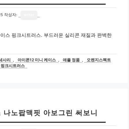
25
작성자:
writer
케이스 핑크시트러스. 부드러운 실리콘 재질과 완벽한
세사리
,
아이폰12 미니 케이스
,
애플 정품
,
오렌지스펙트
핑크시트러스
 나노팝맥핏 아보그린 써보니