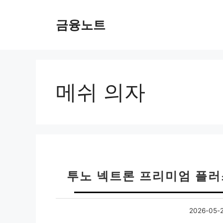
컨
텐
금융노트
츠
로
건
너
뛰
메쉬 의자
기
투노 넥트론 프리미엄 플러
2026-05-