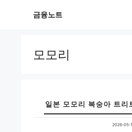
컨
텐
금융노트
츠
로
건
너
뛰
모모리
기
일본 모모리 복숭아 트리
2026-05-