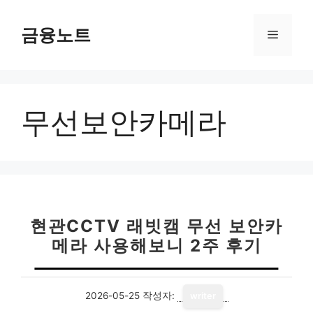
컨
텐
금융노트
메
츠
로
뉴
건
너
무선보안카메라
뛰
기
현관CCTV 래빗캠 무선 보안카
메라 사용해보니 2주 후기
2026-05-25
작성자:
writer