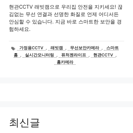
현관CCTV 래빗캠으로 우리집 안전을 지키세요! 끊
김없는 무선 연결과 선명한 화질로 언제 어디서든
안심할 수 있습니다. 지금 바로 스마트한 보안을 경
험하세요.
태
가정용CCTV
,
래빗캠
,
무선보안카메라
,
스마트
그
홈
,
실시간모니터링
,
퓨처젠라이프
,
현관CCTV
,
홈카메라
최신글