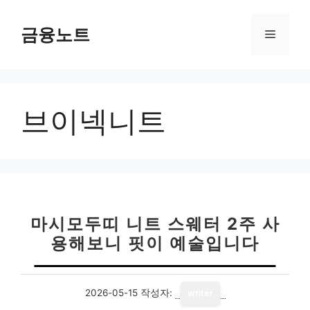
컨
텐
금융노트
메
츠
로
뉴
건
너
브이넥니트
뛰
기
마시모두띠 니트 스웨터 2주 사
용해보니 핏이 예술입니다
2026-05-15
작성자:
writer