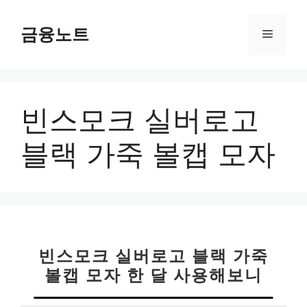
컨
텐
금융노트
메
츠
로
뉴
건
너
빈스모크 실버로고
뛰
기
블랙 가죽 볼캡 모자
빈스모크 실버로고 블랙 가죽
볼캡 모자 한 달 사용해보니