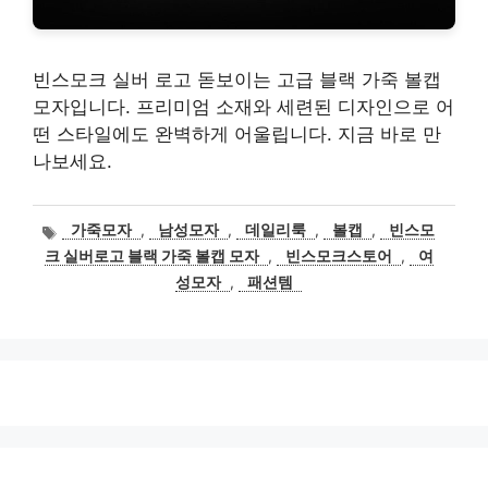
빈스모크 실버 로고 돋보이는 고급 블랙 가죽 볼캡
모자입니다. 프리미엄 소재와 세련된 디자인으로 어
떤 스타일에도 완벽하게 어울립니다. 지금 바로 만
나보세요.
태
가죽모자
,
남성모자
,
데일리룩
,
볼캡
,
빈스모
그
크 실버로고 블랙 가죽 볼캡 모자
,
빈스모크스토어
,
여
성모자
,
패션템