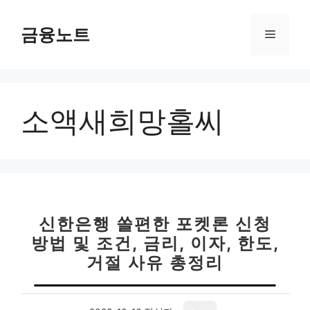
컨
텐
금융노트
메
츠
로
뉴
건
너
소액새희망홀씨
뛰
기
신한은행 쏠편한 포켓론 신청
방법 및 조건, 금리, 이자, 한도,
거절 사유 총정리