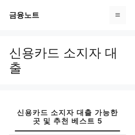
컨
텐
금융노트
메
츠
로
뉴
건
너
신용카드 소지자 대
뛰
기
출
신용카드 소지자 대출 가능한
곳 및 추천 베스트 5