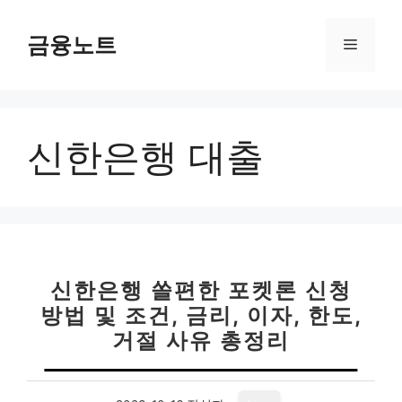
컨
텐
금융노트
메
츠
로
뉴
건
너
신한은행 대출
뛰
기
신한은행 쏠편한 포켓론 신청
방법 및 조건, 금리, 이자, 한도,
거절 사유 총정리