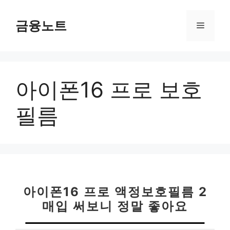
컨
텐
금융노트
메
츠
로
뉴
건
너
아이폰16 프로 보호
뛰
기
필름
아이폰16 프로 액정보호필름 2
매입 써보니 정말 좋아요